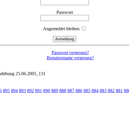
Passwort
Angemeldet bleiben
Passwort vergessen?
Benutzername vergessen?
ndübung 25.06.2005_131
6
895
894
893
892
891
890
889
888
887
886
885
884
883
882
881
88