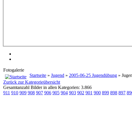
Fotogalerie
Startseite
»
Jugend
»
2005-06-25 Jugendübung
» Juge
Zurück zur Kategorieübersicht
Gesamtanzahl Bilder in allen Kategorien: 3.866
911
910
909
908
907
906
905
904
903
902
901
900
899
898
897
89