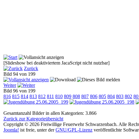
[Slideshow bei deaktiviertem JacaScript nicht nutzbar]
Zurück
Bild 94 von 199
Weiter
Bild 96 von 199
816
815
814
813
812
811
810
809
808
807
806
805
804
803
802
80
Gesamtanzahl Bilder in allen Kategorien: 3.866
Zurück zur Kategorieübersicht
Copyright © 2026 Freiwillige Feuerwehr Schwarzenbach. Alle Recht
Joomla!
ist freie, unter der
GNU/GPL-Lizenz
veröffentlichte Softwar