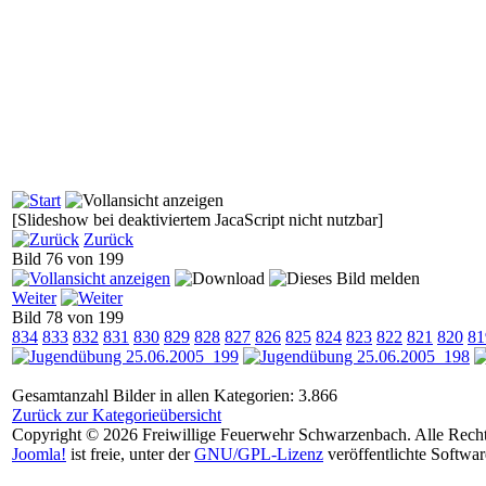
[Slideshow bei deaktiviertem JacaScript nicht nutzbar]
Zurück
Bild 76 von 199
Weiter
Bild 78 von 199
834
833
832
831
830
829
828
827
826
825
824
823
822
821
820
81
Gesamtanzahl Bilder in allen Kategorien: 3.866
Zurück zur Kategorieübersicht
Copyright © 2026 Freiwillige Feuerwehr Schwarzenbach. Alle Recht
Joomla!
ist freie, unter der
GNU/GPL-Lizenz
veröffentlichte Softwar